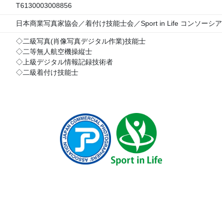
T6130003008856
日本商業写真家協会／着付け技能士会／Sport in Life コンソーシ
◇二級写真(肖像写真デジタル作業)技能士
◇二等無人航空機操縦士
◇上級デジタル情報記録技術者
◇二級着付け技能士