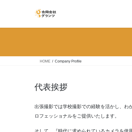
コ
ナ
ン
ビ
テ
ゲ
ン
ー
ツ
シ
へ
ョ
ス
ン
キ
に
ッ
移
HOME
Company Profile
プ
動
代表挨拶
出張撮影では学校撮影での経験を活かし、わ
ロフェッショナルをご提供いたします。
そして、『時代に求められているカメラを使