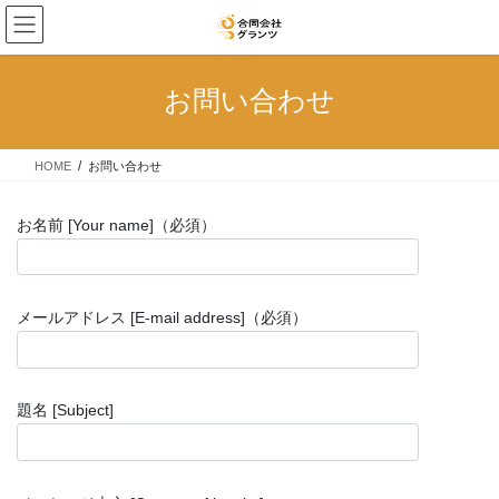
コ
ナ
ン
ビ
テ
ゲ
ン
ー
お問い合わせ
ツ
シ
へ
ョ
ス
ン
HOME
お問い合わせ
キ
に
ッ
移
プ
動
お名前 [Your name]（必須）
メールアドレス [E-mail address]（必須）
題名 [Subject]